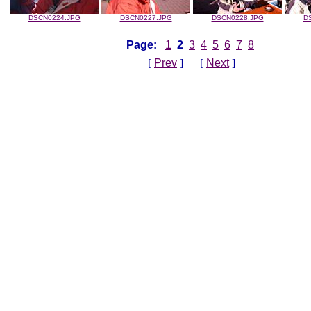
DSCN0224.JPG
DSCN0227.JPG
DSCN0228.JPG
D
Page:
1
2
3
4
5
6
7
8
[
Prev
] [
Next
]